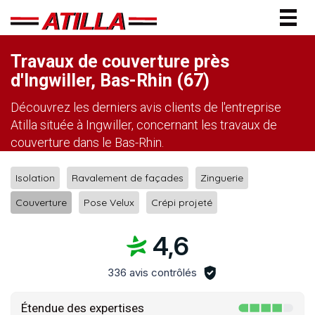
Togg
navig
Travaux de couverture près
d'Ingwiller, Bas-Rhin (67)
Découvrez les derniers avis clients de l'entreprise
Atilla située à Ingwiller, concernant les travaux de
couverture dans le Bas-Rhin.
Isolation
Ravalement de façades
Zinguerie
Couverture
Pose Velux
Crépi projeté
4,6
336 avis contrôlés
Étendue des expertises