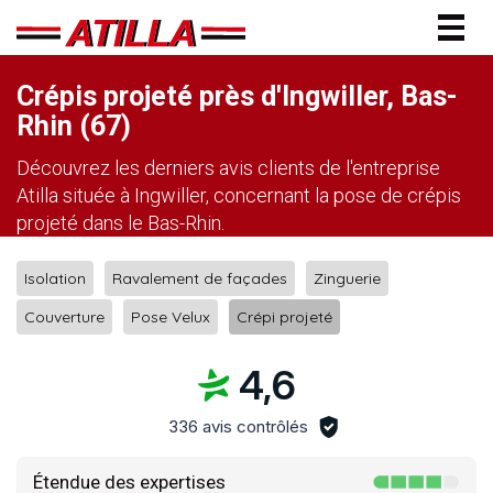
Togg
navig
Crépis projeté près d'Ingwiller, Bas-
Rhin (67)
Découvrez les derniers avis clients de l'entreprise
Atilla située à Ingwiller, concernant la pose de crépis
projeté dans le Bas-Rhin.
Isolation
Ravalement de façades
Zinguerie
Couverture
Pose Velux
Crépi projeté
4,6
336 avis contrôlés
Étendue des expertises