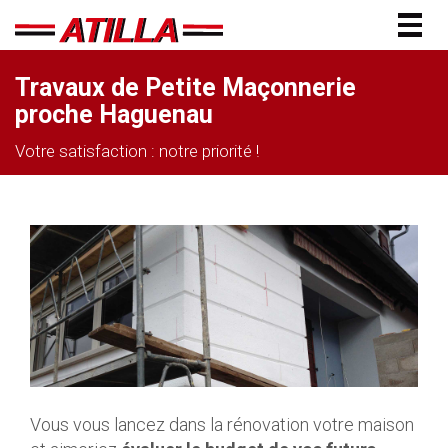
Togg
navig
Travaux de Petite Maçonnerie
proche Haguenau
Votre satisfaction : notre priorité !
Vous vous lancez dans la rénovation votre maison