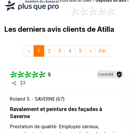
Vous êtes un client ?
Déposez un avis !
Les derniers avis clients de Atilla
«
1
2
3
4
5
»
Fin
5
Contrôlé
Roland S. -
SAVERNE (67)
Ravalement et peinture des façades à
Saverne
Prestation de qualité- Employés sérieux,